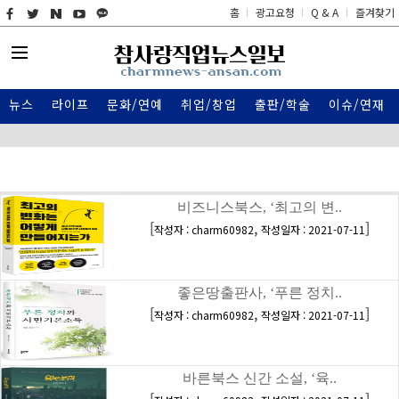
홈
광고요청
Q & A
즐겨찾기
뉴스
라이프
문화/연예
취업/창업
출판/학술
이슈/연재
비즈니스북스, ‘최고의 변..
[
,
]
작성자 : charm60982
작성일자 : 2021-07-11
좋은땅출판사, ‘푸른 정치..
[
,
]
작성자 : charm60982
작성일자 : 2021-07-11
바른북스 신간 소설, ‘육..